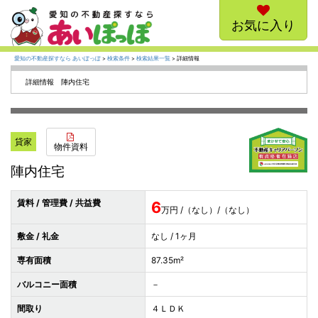
お気に入り
愛知の不動産探すなら あいぽっぽ
>
検索条件
>
検索結果一覧
> 詳細情報
詳細情報 陣内住宅
貸家
物件資料
陣内住宅
賃料 / 管理費 / 共益費
6
万円 /（なし）/（なし）
敷金 / 礼金
なし / 1ヶ月
専有面積
87.35m²
バルコニー面積
－
間取り
４ＬＤＫ