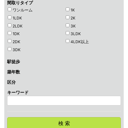
間取りタイプ
ワンルーム
1K
1LDK
2K
2LDK
3K
1DK
3LDK
2DK
4LDK以上
3DK
駅徒歩
築年数
区分
キーワード
検 索