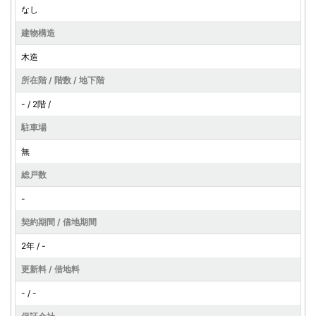
なし
建物構造
木造
所在階 / 階数 / 地下階
- / 2階 /
駐車場
無
総戸数
-
契約期間 / 借地期間
2年 / -
更新料 / 借地料
- / -