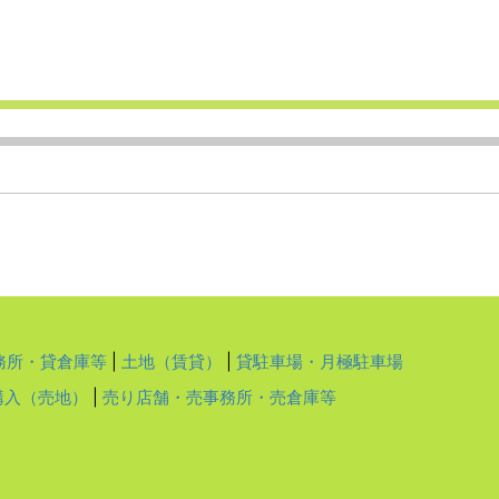
務所・貸倉庫等
|
土地（賃貸）
|
貸駐車場・月極駐車場
購入（売地）
|
売り店舗・売事務所・売倉庫等