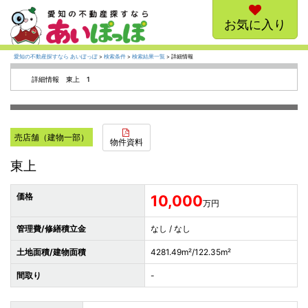
お気に入り
愛知の不動産探すなら あいぽっぽ
>
検索条件
>
検索結果一覧
> 詳細情報
詳細情報 東上 1
売店舗（建物一部）
物件資料
東上
価格
10,000
万円
管理費/修繕積立金
なし / なし
土地面積/建物面積
4281.49m²/122.35m²
間取り
-