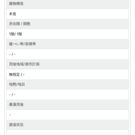
建物構造
木造
所在階 / 階数
1階/ 1階
建ぺい率/容積率
- / -
用途地域/都市計画
無指定 / -
地勢/地目
- / -
最適用途
-
接道状況