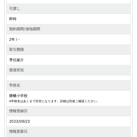
引渡し
即時
契約期間/借地期間
2年 / -
取引態様
専任媒介
接道状況
学校名
勝幡小学校
※学校名はあくまで目安になります。詳細は別途ご確認ください。
情報登録日
2023/06/23
情報更新日