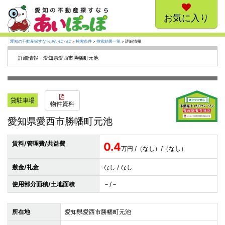
お気に入り
愛知の不動産探すなら あいぽっぽ
>
検索条件
>
検索結果一覧
> 詳細情報
詳細情報 愛知県愛西市勝幡町元池
貸駐車場
物件資料
愛知県愛西市勝幡町元池
賃料/管理費/共益費
0.4
万円 /（なし）/（なし）
敷金/礼金
なし / なし
使用部分面積/土地面積
－/－
所在地
愛知県愛西市勝幡町元池