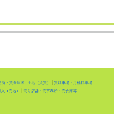
務所・貸倉庫等
|
土地（賃貸）
|
貸駐車場・月極駐車場
購入（売地）
|
売り店舗・売事務所・売倉庫等