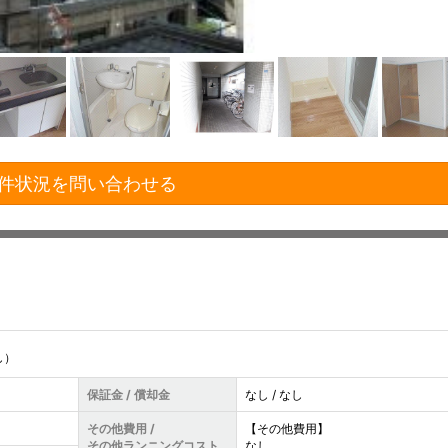
件状況を問い合わせる
し）
保証金 / 償却金
なし / なし
その他費用 /
【その他費用】
その他ランニングコスト
なし