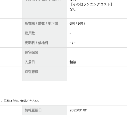
【その他ランニングコスト】
なし
所在階 / 階数 / 地下階
6階 / 9階 /
総戸数
-
更新料 / 借地料
- / -
住宅保険
入居日
相談
取引態様
す。詳細は別途ご確認ください。
情報更新日
2026/01/01