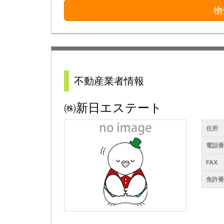
物
不動産業者情報
㈱新日エステート
住所
電話
FAX
免許