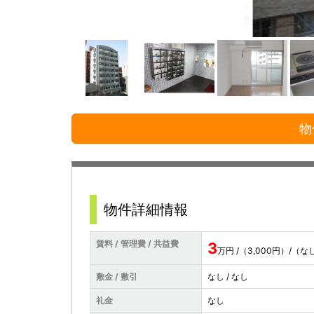
物
物件詳細情報
賃料 / 管理費 / 共益費
3
万円 /（3,000円）/（な
敷金 / 敷引
なし / なし
礼金
なし