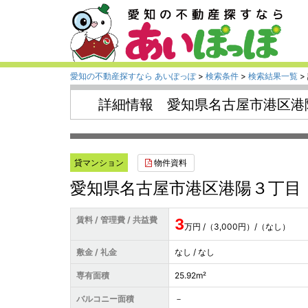
愛知の不動産探すなら あいぽっぽ
>
検索条件
>
検索結果一覧
>
詳細情報 愛知県名古屋市港区港
物件資料
貸マンション
愛知県名古屋市港区港陽３丁目
賃料 / 管理費 / 共益費
3
万円 /（3,000円）/（なし）
敷金 / 礼金
なし / なし
専有面積
25.92m²
バルコニー面積
－