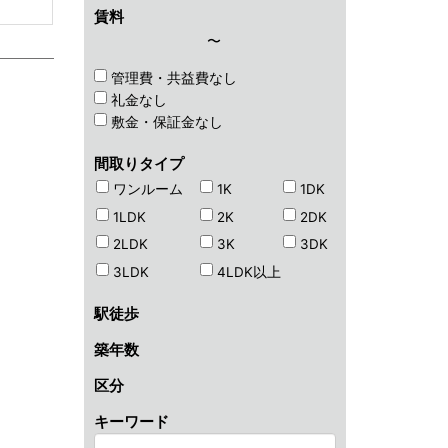
賃料
〜
管理費・共益費なし
礼金なし
敷金・保証金なし
間取りタイプ
ワンルーム
1K
1DK
1LDK
2K
2DK
2LDK
3K
3DK
3LDK
4LDK以上
駅徒歩
築年数
区分
キーワード