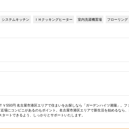
システムキッチン
ＩＨクッキングヒーター
室内洗濯機置場
フローリング
円 ＣＡＴＶ550円 名古屋市港区エリアで住まいをお探しなら「ガーデンハイツ港陽」。フ
と近場にコンビニがあるのもポイント。名古屋市港区エリアで新生活を始めるなら、
スタートできるよう、しっかりとサポートいたします。