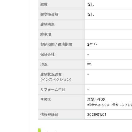
雑費
なし
鍵交換金額
なし
建物構造
駐車場
契約期間 / 借地期間
2年 / -
保証会社
-
現況
空
建物状況調査
-
(インスペクション)
リフォーム年月
-
学校名
港楽小学校
※学校名はあくまで目安になりま
情報登録日
2026/01/01