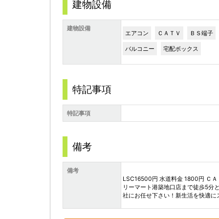
建物設備
建物設備
エアコン
ＣＡＴＶ
ＢＳ端子
バルコニー
宅配ボックス
特記事項
特記事項
備考
備考
LSC16500円 水道料金 1800
リーマート港築地口店まで徒歩5分
社にお任せ下さい！新生活を快適に