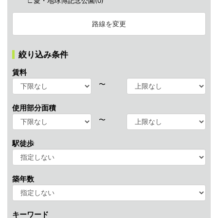
∟愛・地球博記念公園(
0
)
路線を変更
絞り込み条件
賃料
〜
使用部分面積
〜
駅徒歩
築年数
キーワード