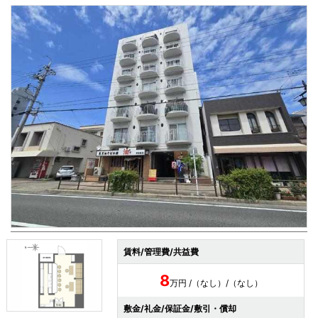
賃料/管理費/共益費
8
万円 /（なし）/（なし）
敷金/礼金/保証金/敷引・償却