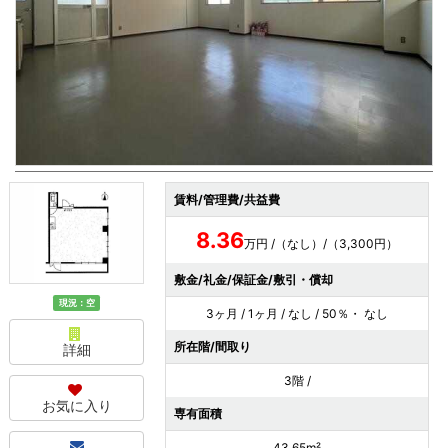
賃料/管理費/共益費
8.36
万円 /（なし）/（3,300円）
敷金/礼金/保証金/敷引・償却
現況：空
3ヶ月 / 1ヶ月 / なし / 50％・ なし
所在階/間取り
詳細
3階 /
お気に入り
専有面積
43.65m²