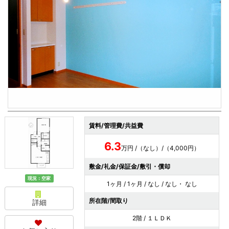
賃料/管理費/共益費
6.3
万円 /（なし）/（4,000円）
敷金/礼金/保証金/敷引・償却
現況：空家
1ヶ月 / 1ヶ月 / なし / なし・ なし
所在階/間取り
詳細
2階 / １ＬＤＫ