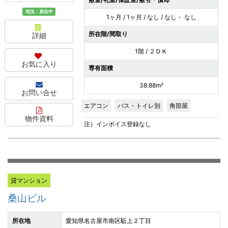
現況：居住中
1ヶ月 / 1ヶ月 / なし / なし・ なし
所在階/間取り
詳細
1階 / ２ＤＫ
お気に入り
専有面積
38.88m²
お問い合せ
エアコン
バス・トイレ別
角部屋
物件資料
注）インボイス登録なし
貸マンション
桑山ビル
所在地
愛知県名古屋市南区駈上２丁目