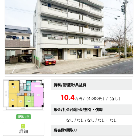
賃料/管理費/共益費
10.4
万円 /（4,000円）/（なし）
敷金/礼金/保証金/敷引・償却
現況：空
なし / なし / なし / なし・ なし
所在階/間取り
詳細