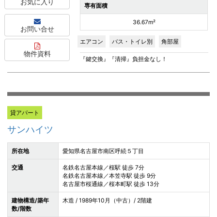
お気に入り
専有面積
36.67m²
お問い合せ
エアコン
バス・トイレ別
角部屋
物件資料
『鍵交換』『清掃』負担金なし！
貸アパート
サンハイツ
所在地
愛知県名古屋市南区呼続５丁目
交通
名鉄名古屋本線／桜駅 徒歩 7分
名鉄名古屋本線／本笠寺駅 徒歩 9分
名古屋市桜通線／桜本町駅 徒歩 13分
建物構造/築年
木造 / 1989年10月（中古）/ 2階建
数/階数