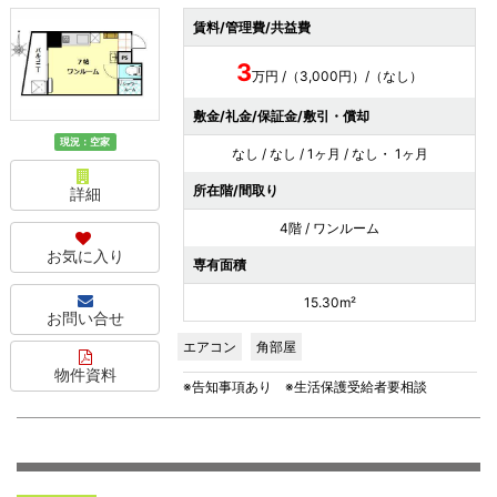
賃料/管理費/共益費
3
万円 /（3,000円）/（なし）
敷金/礼金/保証金/敷引・償却
現況：空家
なし / なし / 1ヶ月 / なし・ 1ヶ月
所在階/間取り
詳細
4階 / ワンルーム
お気に入り
専有面積
15.30m²
お問い合せ
エアコン
角部屋
物件資料
※告知事項あり ※生活保護受給者要相談