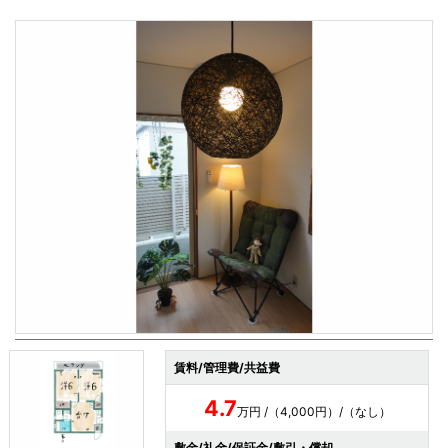
賃料/管理費/共益費
4.7
万円 /（4,000円）/（なし）
敷金/礼金/保証金/敷引・償却