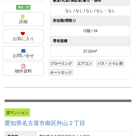
敷金/礼金/保証金/敷引・償却
現況：空
なし / なし / なし / なし・ なし
所在階/間取り
詳細
12階 / 1K
お気に入り
専有面積
27.20m²
お問い合せ
フローリング
エアコン
バス・トイレ別
物件資料
オートロック
貸マンション
愛知県名古屋市南区外山２丁目