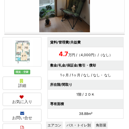
賃料/管理費/共益費
4.7
万円 /（4,000円）/（なし）
敷金/礼金/保証金/敷引・償却
現況：空家
1ヶ月 / 1ヶ月 / なし / なし・ なし
所在階/間取り
詳細
1階 / ２ＤＫ
お気に入り
専有面積
38.88m²
お問い合せ
エアコン
バス・トイレ別
角部屋