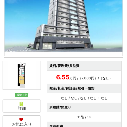
賃料/管理費/共益費
6.55
万円 /（7,000円）/（なし）
敷金/礼金/保証金/敷引・償却
現況：空
なし / なし / なし / なし・ なし
所在階/間取り
詳細
11階 / 1K
お気に入り
専有面積