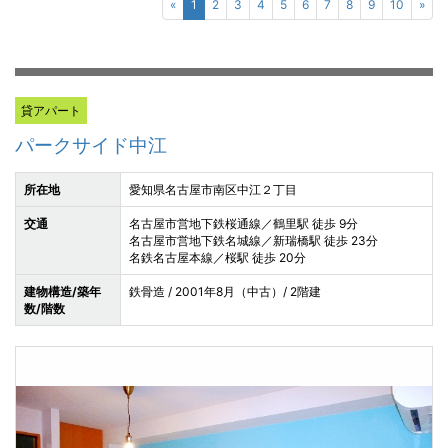
«
1
2
3
4
5
6
7
8
9
10
»
貸アパート
パークサイド中江
所在地
愛知県名古屋市南区中江２丁目
交通
名古屋市営地下鉄桜通線／鶴里駅 徒歩 9分
名古屋市営地下鉄名城線／新瑞橋駅 徒歩 23分
名鉄名古屋本線／桜駅 徒歩 20分
建物構造/築年
鉄骨造 / 2001年8月（中古）/ 2階建
数/階数