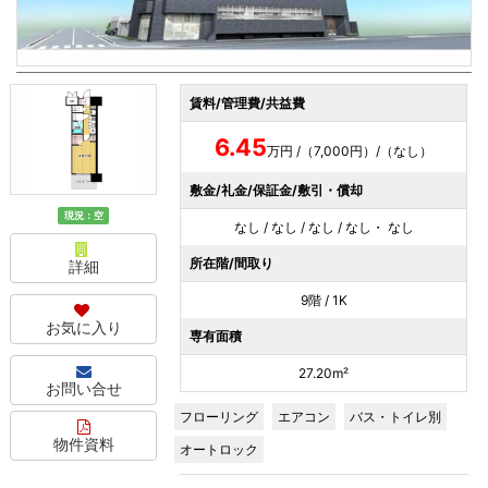
賃料/管理費/共益費
6.45
万円 /（7,000円）/（なし）
敷金/礼金/保証金/敷引・償却
現況：空
なし / なし / なし / なし・ なし
所在階/間取り
詳細
9階 / 1K
お気に入り
専有面積
27.20m²
お問い合せ
フローリング
エアコン
バス・トイレ別
物件資料
オートロック