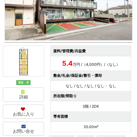
賃料/管理費/共益費
5.4
万円 /（4,000円）/（なし）
敷金/礼金/保証金/敷引・償却
現況：空
なし / なし / なし / なし・ なし
所在階/間取り
詳細
3階 / 2DK
お気に入り
専有面積
35.00m²
お問い合せ