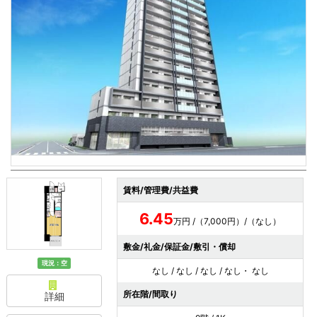
賃料/管理費/共益費
6.45
万円 /（7,000円）/（なし）
敷金/礼金/保証金/敷引・償却
現況：空
なし / なし / なし / なし・ なし
所在階/間取り
詳細