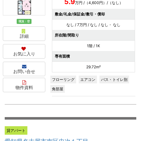
5.9
万円 /（4,600円）/（なし）
敷金/礼金/保証金/敷引・償却
現況：空
なし / 7万円 / なし / なし・ なし
所在階/間取り
詳細
1階 / 1K
お気に入り
専有面積
29.72m²
お問い合せ
フローリング
エアコン
バス・トイレ別
物件資料
角部屋
貸アパート