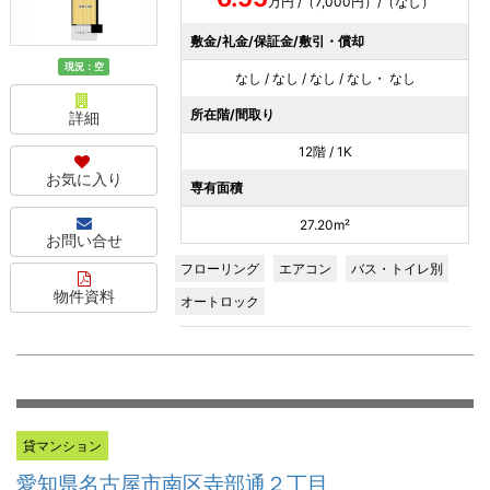
万円 /（7,000円）/（なし）
敷金/礼金/保証金/敷引・償却
現況：空
なし / なし / なし / なし・ なし
所在階/間取り
詳細
12階 / 1K
お気に入り
専有面積
27.20m²
お問い合せ
フローリング
エアコン
バス・トイレ別
物件資料
オートロック
貸マンション
愛知県名古屋市南区寺部通２丁目