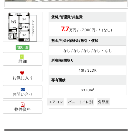
賃料/管理費/共益費
7.7
万円 /（7,000円）/（なし）
敷金/礼金/保証金/敷引・償却
現況：空
なし / なし / なし / なし・ なし
所在階/間取り
詳細
4階 / 3LDK
お気に入り
専有面積
63.10m²
お問い合せ
エアコン
バス・トイレ別
角部屋
物件資料