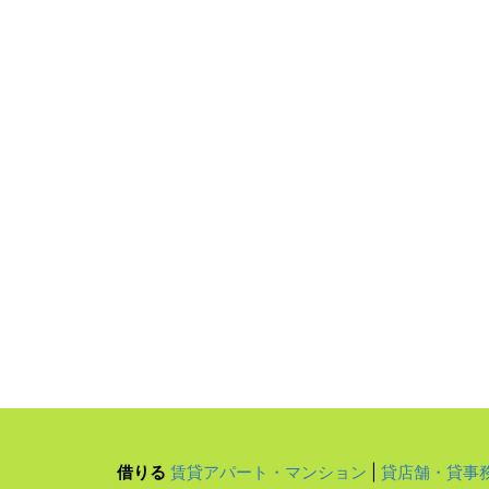
借りる
賃貸アパート・マンション
|
貸店舗・貸事