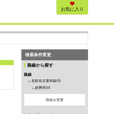
お気に入り
検索条件変更
路線から探す
路線
∟名鉄名古屋本線(
0
)
∟妙興寺(
0
)
路線を変更