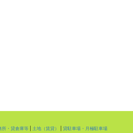
務所・貸倉庫等
|
土地（賃貸）
|
貸駐車場・月極駐車場