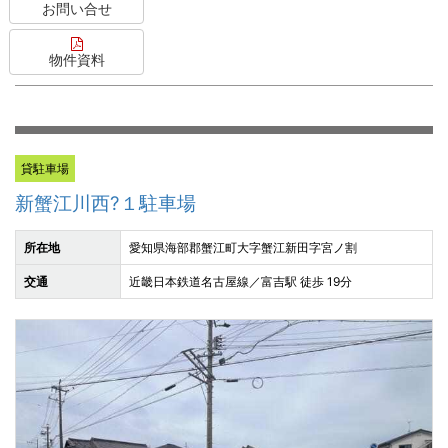
お問い合せ
物件資料
貸駐車場
新蟹江川西?１駐車場
所在地
愛知県海部郡蟹江町大字蟹江新田字宮ノ割
交通
近畿日本鉄道名古屋線／富吉駅 徒歩 19分