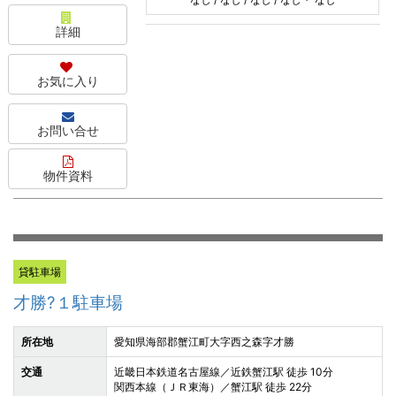
詳細
お気に入り
お問い合せ
物件資料
貸駐車場
才勝?１駐車場
所在地
愛知県海部郡蟹江町大字西之森字才勝
交通
近畿日本鉄道名古屋線／近鉄蟹江駅 徒歩 10分
関西本線（ＪＲ東海）／蟹江駅 徒歩 22分