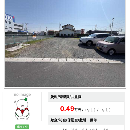
賃料/管理費/共益費
0.49
万円 /（なし）/（なし）
敷金/礼金/保証金/敷引・償却
現況：空
なし / なし / なし / なし・ なし