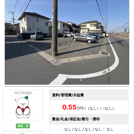
賃料/管理費/共益費
0.55
万円 /（なし）/（なし）
敷金/礼金/保証金/敷引・償却
現況：空
なし / なし / なし / なし・ なし