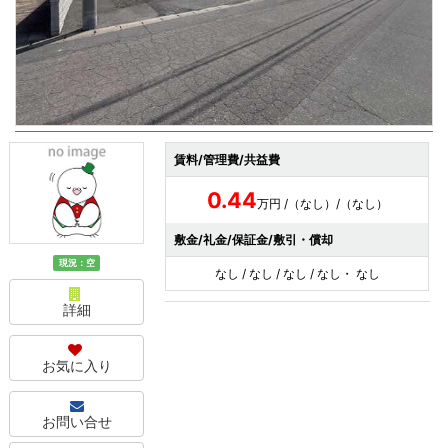
賃料/管理費/共益費
0.44
万円 /（なし）/（なし）
敷金/礼金/保証金/敷引・償却
現況：空
なし / なし / なし / なし・ なし
詳細
お気に入り
お問い合せ