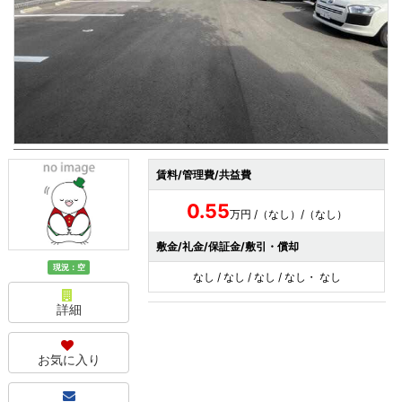
賃料/管理費/共益費
0.55
万円 /（なし）/（なし）
敷金/礼金/保証金/敷引・償却
現況：空
なし / なし / なし / なし・ なし
詳細
お気に入り