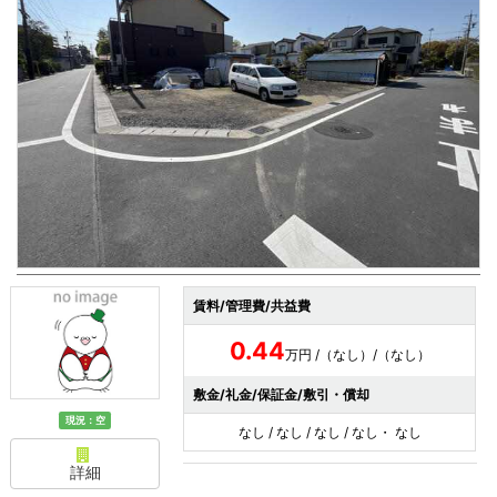
賃料/管理費/共益費
0.44
万円 /（なし）/（なし）
敷金/礼金/保証金/敷引・償却
現況：空
なし / なし / なし / なし・ なし
詳細