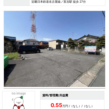
近畿日本鉄道名古屋線／富吉駅 徒歩 27分
賃料/管理費/共益費
0.55
万円 /（なし）/（なし）