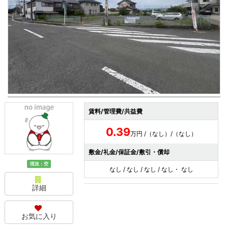
賃料/管理費/共益費
0.39
万円 /（なし）/（なし）
敷金/礼金/保証金/敷引・償却
現況：空
なし / なし / なし / なし・ なし
詳細
お気に入り