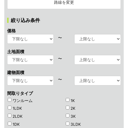
路線を変更
絞り込み条件
価格
〜
土地面積
〜
建物面積
〜
間取りタイプ
ワンルーム
1K
1LDK
2K
2LDK
3K
1DK
3LDK