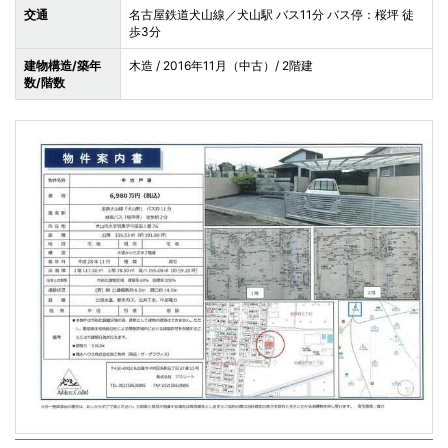
交通
名古屋鉄道犬山線／犬山駅 バス11分 バス停：桜坪 徒
歩3分
建物構造/築年
木造 / 2016年11月（中古）/ 2階建
数/階数