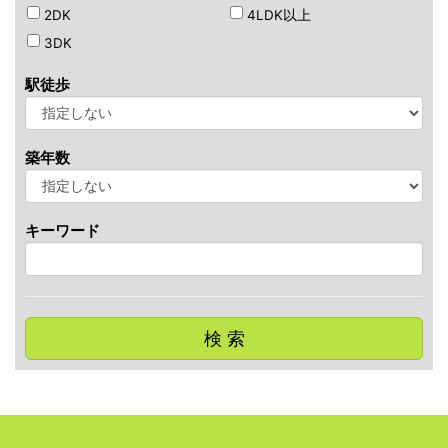
2DK
4LDK以上
3DK
駅徒歩
築年数
キーワード
検 索