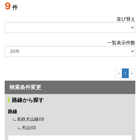
9
件
並び替え
選
択
一覧表示件数
選
択
«
1
»
検索条件変更
路線から探す
路線
∟名鉄犬山線(
0
)
∟犬山(
0
)