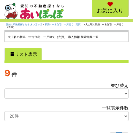
お気に入り
愛知の不動産探すなら あいぽっぽ
>
新築・中古住宅 一戸建て（売買）
> 犬山駅の新築・中古住宅 一戸建て
（売買）
犬山駅の新築・中古住宅 一戸建て（売買） 購入情報 検索結果一覧
リスト表示
9
件
並び替え
選
択
一覧表示件数
選
択