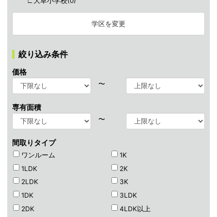
∟大草小学校(
0
)
学区を変更
絞り込み条件
価格
〜
専有面積
〜
間取りタイプ
ワンルーム
1K
1LDK
2K
2LDK
3K
1DK
3LDK
2DK
4LDK以上