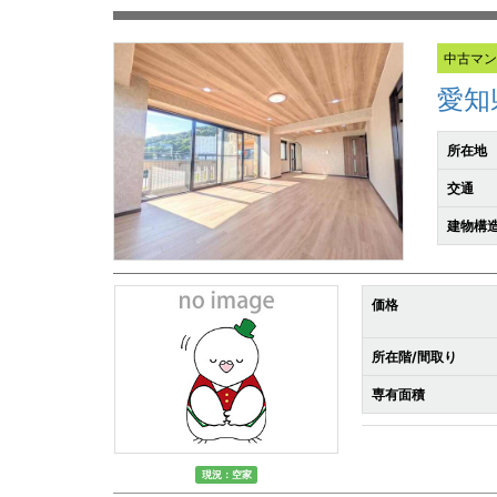
中古マ
愛知
所在地
交通
建物構造
価格
所在階/間取り
専有面積
現況：空家