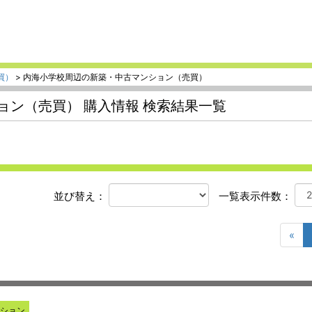
買）
> 内海小学校周辺の新築・中古マンション（売買）
ン（売買） 購入情報 検索結果一覧
選
選
並び替え
：
一覧表示件数
：
択
択
«
ンション