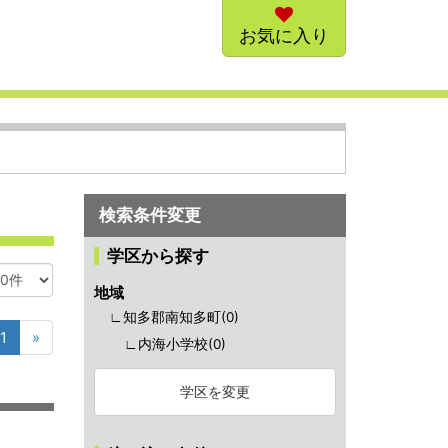
お気に入り
検索条件変更
学区から探す
地域
∟知多郡南知多町(
0
)
1
»
∟内海小学校(
0
)
学区を変更