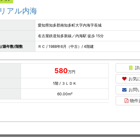
リアル内海
愛知県知多郡南知多町大字内海字長城
名古屋鉄道知多新線／内海駅 徒歩 15分
/築年数/階数
ＲＣ / 1988年6月（中古）/ 4階建
詳
580
万円
お気
1階 / ３ＬＤＫ
お問
60.00m²
物件