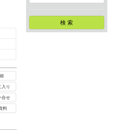
検 索
細
に入り
い合せ
資料