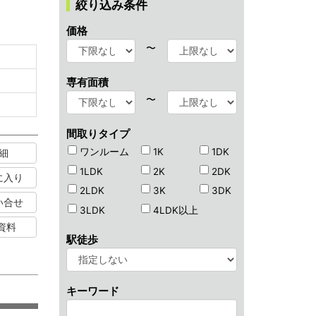
絞り込み条件
価格
〜
専有面積
〜
間取りタイプ
ワンルーム
1K
1DK
細
1LDK
2K
2DK
に入り
2LDK
3K
3DK
い合せ
3LDK
4LDK以上
資料
駅徒歩
キーワード