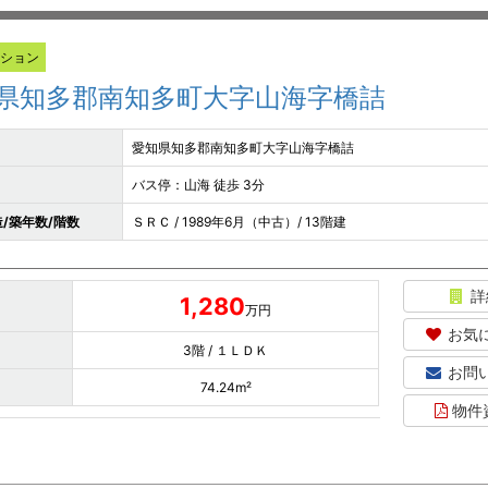
ンション
県知多郡南知多町大字山海字橋詰
愛知県知多郡南知多町大字山海字橋詰
バス停：山海 徒歩 3分
/築年数/階数
ＳＲＣ / 1989年6月（中古）/ 13階建
詳
1,280
万円
お気
3階 / １ＬＤＫ
お問
74.24m²
物件