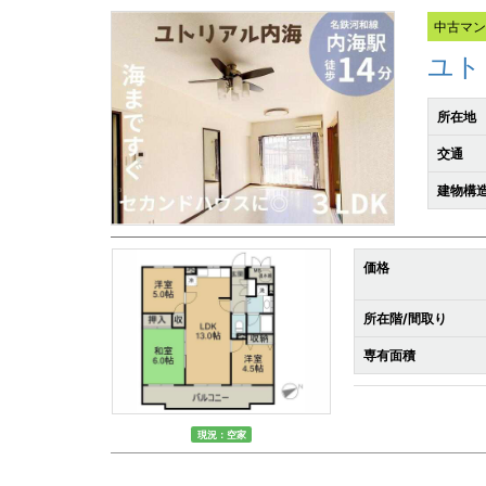
中古マ
ユト
所在地
交通
建物構造
価格
所在階/間取り
専有面積
現況：空家