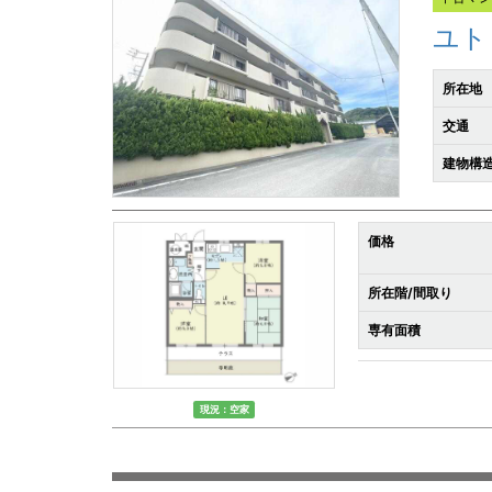
ユト
所在地
交通
建物構造
価格
所在階/間取り
専有面積
現況：空家