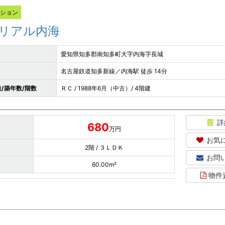
ンション
リアル内海
愛知県知多郡南知多町大字内海字長城
名古屋鉄道知多新線／内海駅 徒歩 14分
/築年数/階数
ＲＣ / 1988年6月（中古）/ 4階建
詳
680
万円
お気
2階 / ３ＬＤＫ
お問
60.00m²
物件