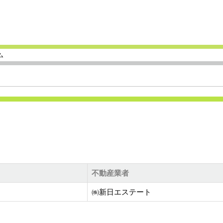
ム
不動産業者
㈱新日エステート