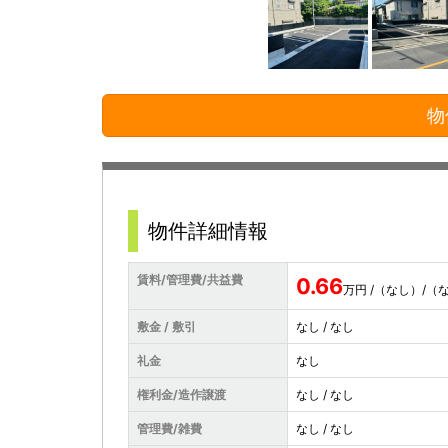
物
物件詳細情報
賃料/管理費/共益費
0.66
万円 /（なし）/（
敷金 / 敷引
なし / なし
礼金
なし
権利金/造作譲渡
なし / なし
管理費/雑費
なし / なし