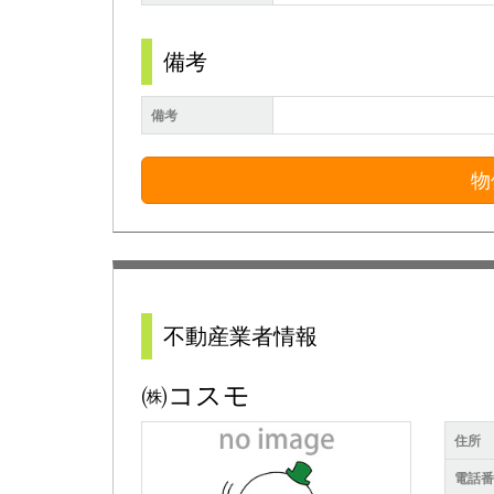
備考
備考
物
不動産業者情報
㈱コスモ
住所
電話