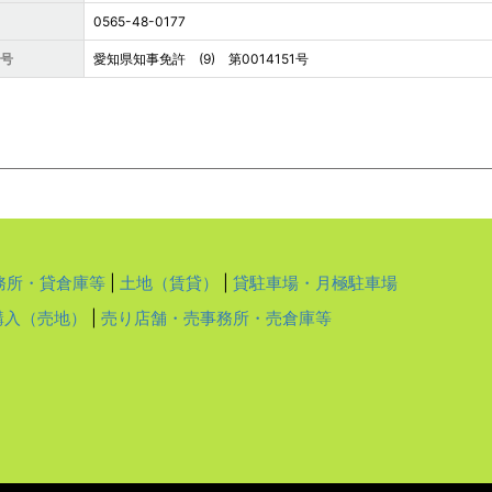
0565-48-0177
番号
愛知県知事免許 (9) 第0014151号
務所・貸倉庫等
|
土地（賃貸）
|
貸駐車場・月極駐車場
購入（売地）
|
売り店舗・売事務所・売倉庫等