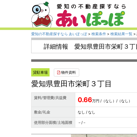
愛知の不動産探すなら あいぽっぽ
>
検索条件
>
検索結果一覧
>
詳細情報 愛知県豊田市栄町３丁
物件資料
貸駐車場
愛知県豊田市栄町３丁目
賃料/管理費/共益費
0.66
万円 /（なし）/（なし）
敷金/礼金
なし / なし
使用部分面積/土地面積
－/－