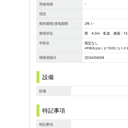
用途地域
-
現況
契約期間/借地期間
2年 / -
接道状況
西 4.0m 私道 接面：12.
学校名
指定なし
※学校名はあくまで目安になりま
情報登録日
2024/06/08
設備
設備
特記事項
特記事項