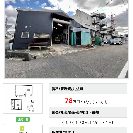
賃料/管理費/共益費
78
万円 /（なし）/（なし）
敷金/礼金/保証金/敷引・償却
現況：空
なし / なし / 3ヶ月 / なし・ 1ヶ月
所在階/間取り