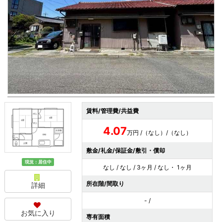
賃料/管理費/共益費
4.07
万円 /（なし）/（なし）
敷金/礼金/保証金/敷引・償却
現況：居住中
なし / なし / 3ヶ月 / なし・ 1ヶ月
所在階/間取り
詳細
- /
お気に入り
専有面積