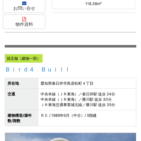
118.38m²
お問い合せ
物件資料
貸店舗（建物一部）
Ｂｉｒｄ４ Ｂｕｉｌｌ
所在地
愛知県春日井市鳥居松町４丁目
交通
中央本線（ＪＲ東海）／春日井駅 徒歩 24分
中央本線（ＪＲ東海）／勝川駅 徒歩 30分
ＪＲ東海交通事業城北線／勝川駅 徒歩 35分
建物構造/築年
ＲＣ / 1989年6月（中古）/ 5階建
数/階数