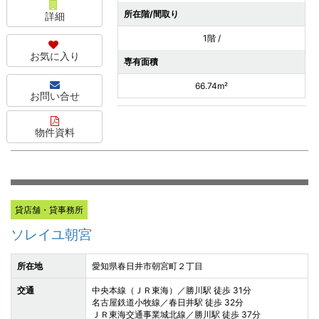
所在階/間取り
詳細
1階 /
お気に入り
専有面積
66.74m²
お問い合せ
物件資料
貸店舗・貸事務所
ソレイユ朝宮
所在地
愛知県春日井市朝宮町２丁目
交通
中央本線（ＪＲ東海）／勝川駅 徒歩 31分
名古屋鉄道小牧線／春日井駅 徒歩 32分
ＪＲ東海交通事業城北線／勝川駅 徒歩 37分