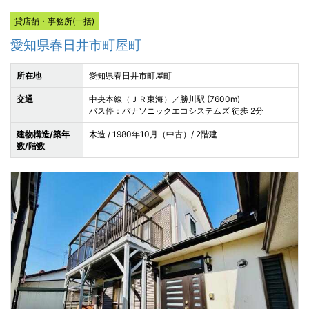
貸店舗・事務所(一括)
愛知県春日井市町屋町
所在地
愛知県春日井市町屋町
交通
中央本線（ＪＲ東海）／勝川駅 (7600m)
バス停：パナソニックエコシステムズ 徒歩 2分
建物構造/築年
木造 / 1980年10月（中古）/ 2階建
数/階数