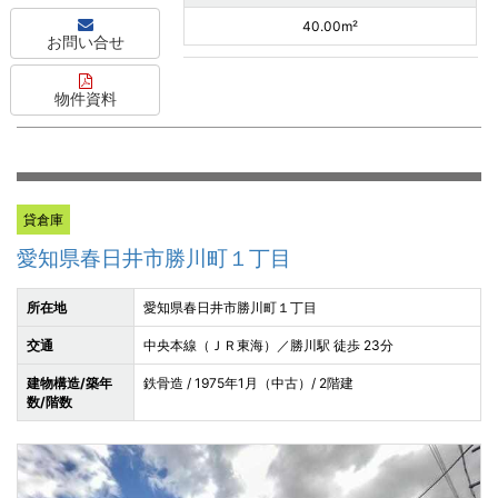
40.00m²
お問い合せ
物件資料
貸倉庫
愛知県春日井市勝川町１丁目
所在地
愛知県春日井市勝川町１丁目
交通
中央本線（ＪＲ東海）／勝川駅 徒歩 23分
建物構造/築年
鉄骨造 / 1975年1月（中古）/ 2階建
数/階数