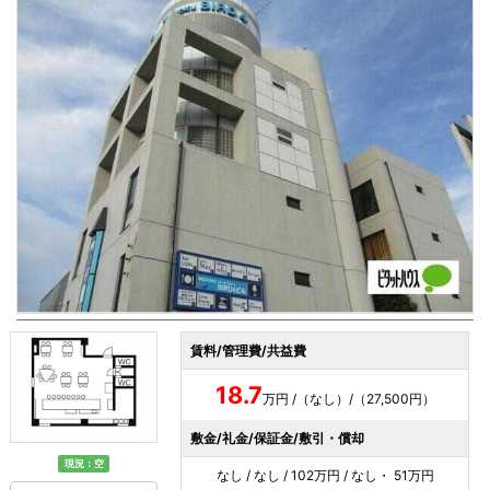
賃料/管理費/共益費
18.7
万円 /（なし）/（27,500円）
敷金/礼金/保証金/敷引・償却
現況：空
なし / なし / 102万円 / なし・ 51万円