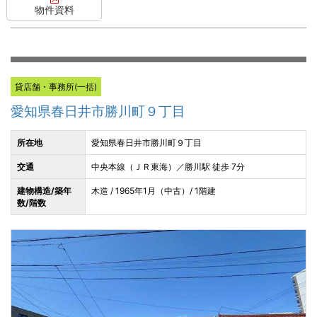
物件資料
貸店舗・事務所(一括)
愛知県春日井市勝川町９丁目
所在地
愛知県春日井市勝川町９丁目
交通
中央本線（ＪＲ東海）／勝川駅 徒歩 7分
建物構造/築年
木造 / 1965年1月（中古）/ 1階建
数/階数