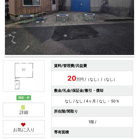
賃料/管理費/共益費
20
万円 /（なし）/（なし）
敷金/礼金/保証金/敷引・償却
現況：空
なし / なし / 4ヶ月 / なし・ 50％
所在階/間取り
詳細
1階 /
お気に入り
専有面積