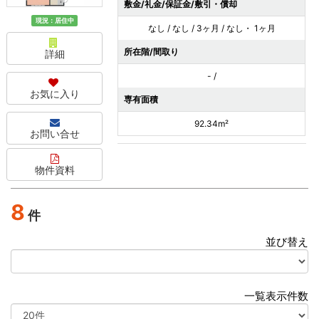
敷金/礼金/保証金/敷引・償却
現況：居住中
なし / なし / 3ヶ月 / なし・ 1ヶ月
所在階/間取り
詳細
- /
お気に入り
専有面積
92.34m²
お問い合せ
物件資料
8
件
並び替え
選
択
一覧表示件数
選