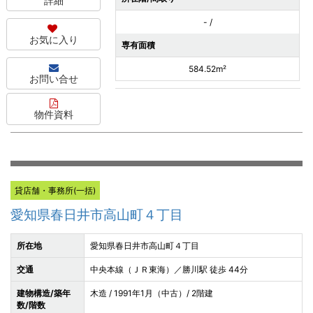
詳細
- /
お気に入り
専有面積
584.52m²
お問い合せ
物件資料
貸店舗・事務所(一括)
愛知県春日井市高山町４丁目
所在地
愛知県春日井市高山町４丁目
交通
中央本線（ＪＲ東海）／勝川駅 徒歩 44分
建物構造/築年
木造 / 1991年1月（中古）/ 2階建
数/階数