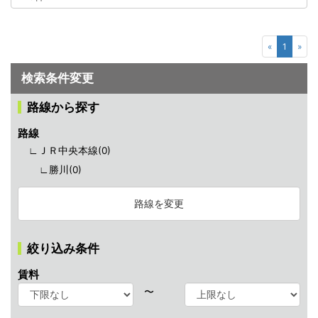
択
«
1
»
検索条件変更
路線から探す
路線
∟ＪＲ中央本線(
0
)
∟勝川(
0
)
路線を変更
絞り込み条件
賃料
〜