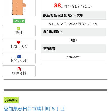
88
万円 /（なし）/（なし）
敷金/礼金/保証金/敷引・償却
現況：空
なし / 80万円 / 240万円 / なし・ なし
所在階/間取り
詳細
1階 /
お気に入り
専有面積
650.00m²
お問い合せ
物件資料
貸事務所
愛知県春日井市勝川町８丁目