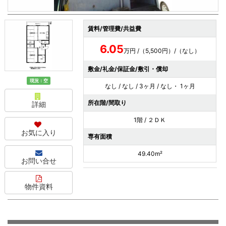
賃料/管理費/共益費
6.05
万円 /（5,500円）/（なし）
敷金/礼金/保証金/敷引・償却
現況：空
なし / なし / 3ヶ月 / なし・ 1ヶ月
所在階/間取り
詳細
1階 / ２ＤＫ
お気に入り
専有面積
49.40m²
お問い合せ
物件資料