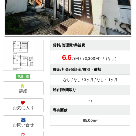
賃料/管理費/共益費
6.6
万円 /（3,300円）/（なし）
敷金/礼金/保証金/敷引・償却
現況：空
なし / なし / 3ヶ月 / なし・ 1ヶ月
所在階/間取り
詳細
- /
お気に入り
専有面積
65.00m²
お問い合せ