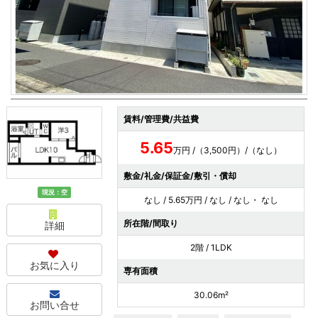
賃料/管理費/共益費
5.65
万円 /（3,500円）/（なし）
敷金/礼金/保証金/敷引・償却
現況：空
なし / 5.65万円 / なし / なし・ なし
所在階/間取り
詳細
2階 / 1LDK
お気に入り
専有面積
30.06m²
お問い合せ