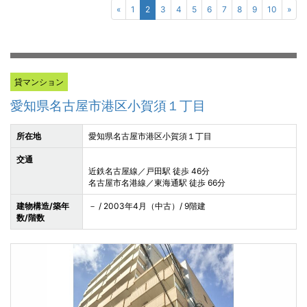
«
1
2
3
4
5
6
7
8
9
10
»
貸マンション
愛知県名古屋市港区小賀須１丁目
所在地
愛知県名古屋市港区小賀須１丁目
交通
近鉄名古屋線／戸田駅 徒歩 46分
名古屋市名港線／東海通駅 徒歩 66分
建物構造/築年
－ / 2003年4月（中古）/ 9階建
数/階数