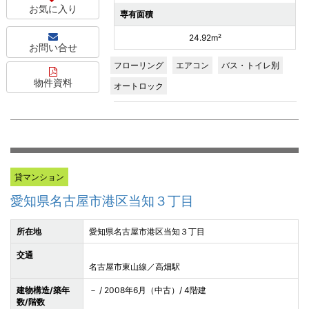
お気に入り
専有面積
24.92m²
お問い合せ
フローリング
エアコン
バス・トイレ別
物件資料
オートロック
貸マンション
愛知県名古屋市港区当知３丁目
所在地
愛知県名古屋市港区当知３丁目
交通
名古屋市東山線／高畑駅
建物構造/築年
－ / 2008年6月（中古）/ 4階建
数/階数