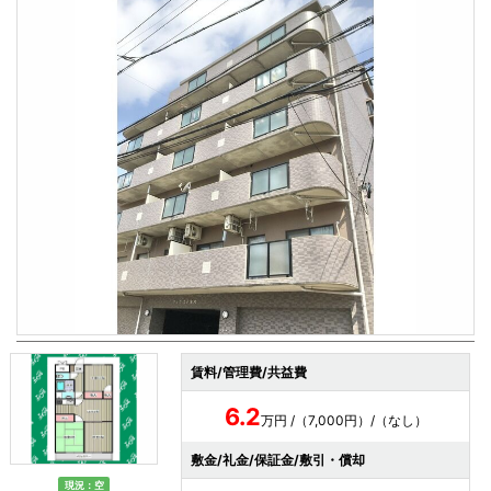
賃料/管理費/共益費
6.2
万円 /（7,000円）/（なし）
敷金/礼金/保証金/敷引・償却
現況：空