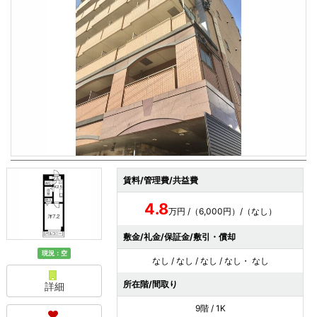
賃料/管理費/共益費
4.8
万円 /（6,000円）/（なし）
敷金/礼金/保証金/敷引・償却
現況：空
なし / なし / なし / なし・ なし
所在階/間取り
詳細
9階 / 1K