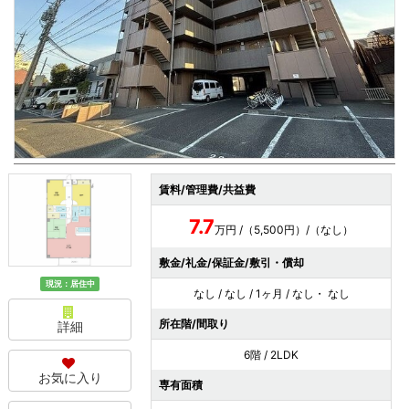
賃料/管理費/共益費
7.7
万円 /（5,500円）/（なし）
敷金/礼金/保証金/敷引・償却
現況：居住中
なし / なし / 1ヶ月 / なし・ なし
所在階/間取り
詳細
6階 / 2LDK
お気に入り
専有面積