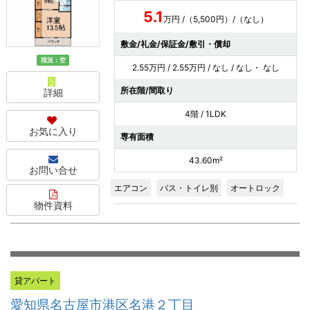
5.1
万円 /（5,500円）/（なし）
敷金/礼金/保証金/敷引・償却
現況：空
2.55万円 / 2.55万円 / なし / なし・ なし
所在階/間取り
詳細
4階 / 1LDK
お気に入り
専有面積
43.60m²
お問い合せ
エアコン
バス・トイレ別
オートロック
物件資料
貸アパート
愛知県名古屋市港区名港２丁目