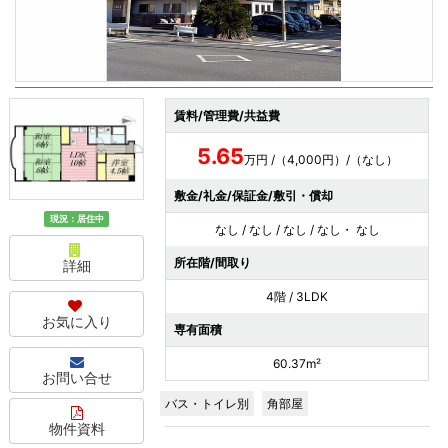
賃料/管理費/共益費
5.65
万円 /（4,000円）/（なし）
敷金/礼金/保証金/敷引・償却
現況：居住中
なし / なし / なし / なし・ なし
所在階/間取り
詳細
4階 / 3LDK
お気に入り
専有面積
60.37m²
お問い合せ
バス・トイレ別
角部屋
物件資料