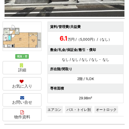
賃料/管理費/共益費
6.1
万円 /（5,000円）/（なし）
敷金/礼金/保証金/敷引・償却
現況：空
なし / なし / なし / なし・ なし
所在階/間取り
詳細
2階 / 1LDK
お気に入り
専有面積
29.98m²
お問い合せ
エアコン
バス・トイレ別
オートロック
物件資料