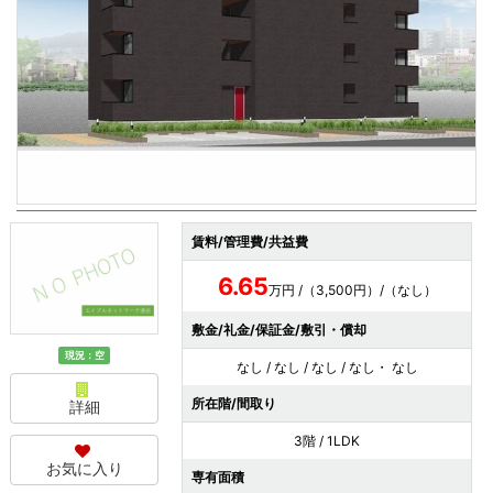
賃料/管理費/共益費
6.65
万円 /（3,500円）/（なし）
敷金/礼金/保証金/敷引・償却
現況：空
なし / なし / なし / なし・ なし
所在階/間取り
詳細
3階 / 1LDK
お気に入り
専有面積