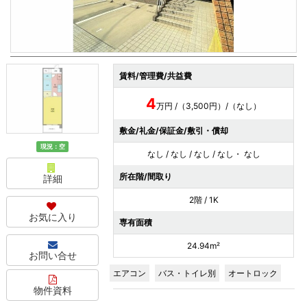
賃料/管理費/共益費
4
万円 /（3,500円）/（なし）
敷金/礼金/保証金/敷引・償却
現況：空
なし / なし / なし / なし・ なし
所在階/間取り
詳細
2階 / 1K
お気に入り
専有面積
24.94m²
お問い合せ
エアコン
バス・トイレ別
オートロック
物件資料