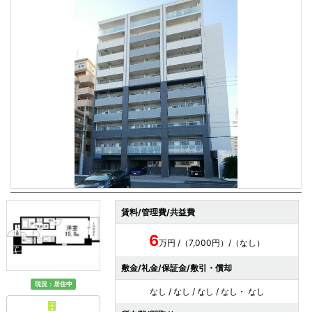
賃料/管理費/共益費
6
万円 /（7,000円）/（なし）
敷金/礼金/保証金/敷引・償却
現況：居住中
なし / なし / なし / なし・ なし