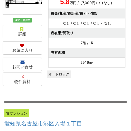
5.8
万円 /（7,000円）/（なし）
敷金/礼金/保証金/敷引・償却
現況：居住中
なし / なし / なし / なし・ なし
所在階/間取り
詳細
7階 / 1R
お気に入り
専有面積
29.19m²
お問い合せ
オートロック
物件資料
貸マンション
愛知県名古屋市港区入場１丁目