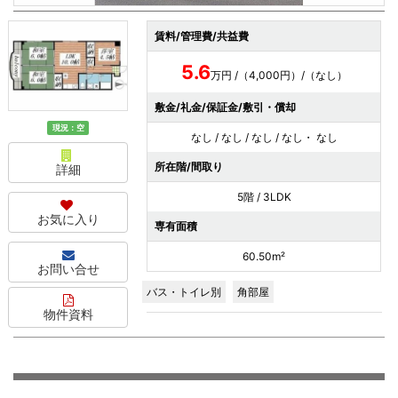
賃料/管理費/共益費
5.6
万円 /（4,000円）/（なし）
敷金/礼金/保証金/敷引・償却
現況：空
なし / なし / なし / なし・ なし
所在階/間取り
詳細
5階 / 3LDK
お気に入り
専有面積
60.50m²
お問い合せ
バス・トイレ別
角部屋
物件資料