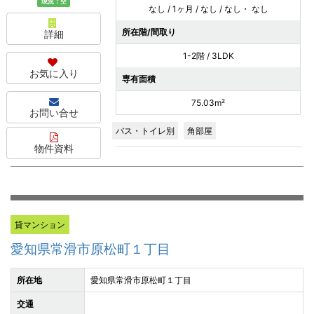
現況：空
なし / 1ヶ月 / なし / なし・ なし
所在階/間取り
詳細
1-2階 / 3LDK
お気に入り
専有面積
75.03m²
お問い合せ
バス・トイレ別
角部屋
物件資料
貸マンション
愛知県常滑市原松町１丁目
所在地
愛知県常滑市原松町１丁目
交通