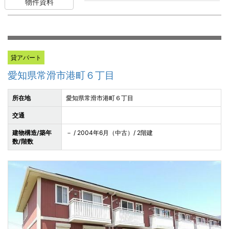
物件資料
貸アパート
愛知県常滑市港町６丁目
所在地
愛知県常滑市港町６丁目
交通
建物構造/築年
－ / 2004年6月（中古）/ 2階建
数/階数