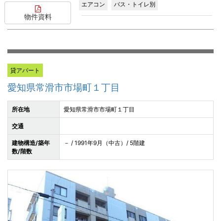
エアコン
バス・トイレ別
物件資料
貸アパート
愛知県常滑市市場町１丁目
所在地
愛知県常滑市市場町１丁目
交通
建物構造/築年
－ / 1991年9月（中古）/ 5階建
数/階数