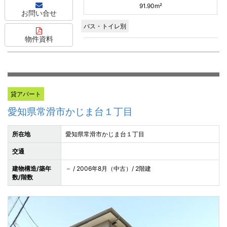
91.90m²
お問い合せ
バス・トイレ別
物件資料
貸アパート
愛知県常滑市かじま台１丁目
所在地
愛知県常滑市かじま台１丁目
交通
建物構造/築年
－ / 2006年8月（中古）/ 2階建
数/階数