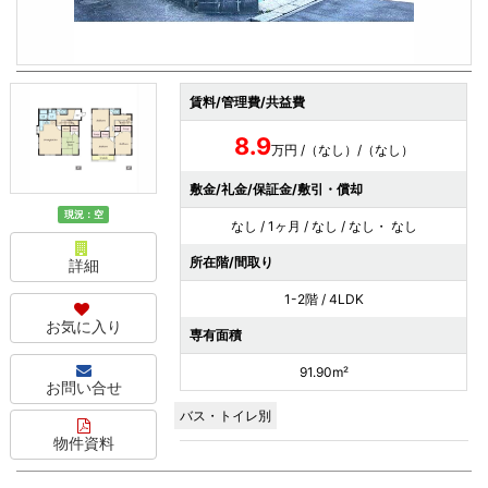
賃料/管理費/共益費
8.9
万円 /（なし）/（なし）
敷金/礼金/保証金/敷引・償却
現況：空
なし / 1ヶ月 / なし / なし・ なし
所在階/間取り
詳細
1-2階 / 4LDK
お気に入り
専有面積
91.90m²
お問い合せ
バス・トイレ別
物件資料