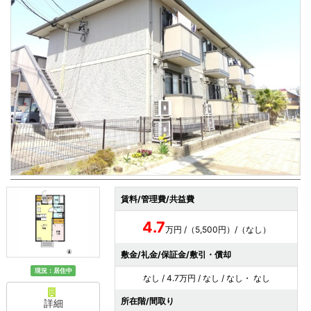
賃料/管理費/共益費
4.7
万円 /（5,500円）/（なし）
敷金/礼金/保証金/敷引・償却
現況：居住中
なし / 4.7万円 / なし / なし・ なし
所在階/間取り
詳細