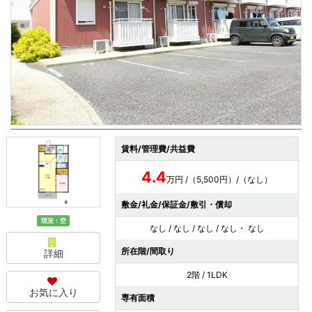
賃料/管理費/共益費
4.4
万円 /（5,500円）/（なし）
敷金/礼金/保証金/敷引・償却
現況：空
なし / なし / なし / なし・ なし
所在階/間取り
詳細
2階 / 1LDK
お気に入り
専有面積