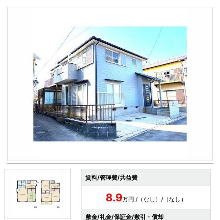
賃料/管理費/共益費
8.9
万円 /（なし）/（なし）
敷金/礼金/保証金/敷引・償却