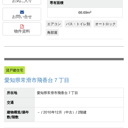
お気に入り
専有面積
66.69m²
お問い合せ
エアコン
バス・トイレ別
オートロック
物件資料
角部屋
貸戸建住宅
愛知県常滑市飛香台７丁目
所在地
愛知県常滑市飛香台７丁目
交通
建物構造/築年
－ / 2010年12月（中古）/ 2階建
数/階数