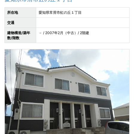
所在地
愛知県常滑市虹の丘１丁目
交通
建物構造/築年
－ / 2007年2月（中古）/ 2階建
数/階数