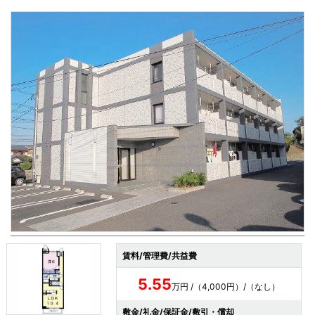
賃料/管理費/共益費
5.55
万円 /（4,000円）/（なし）
敷金/礼金/保証金/敷引・償却