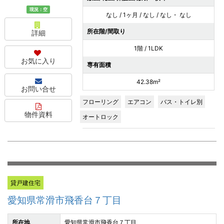
現況：空
なし / 1ヶ月 / なし / なし・ なし
所在階/間取り
詳細
1階 / 1LDK
お気に入り
専有面積
42.38m²
お問い合せ
フローリング
エアコン
バス・トイレ別
物件資料
オートロック
貸戸建住宅
愛知県常滑市飛香台７丁目
所在地
愛知県常滑市飛香台７丁目