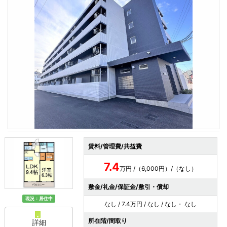
賃料/管理費/共益費
7.4
万円 /（6,000円）/（なし）
敷金/礼金/保証金/敷引・償却
現況：居住中
なし / 7.4万円 / なし / なし・ なし
所在階/間取り
詳細