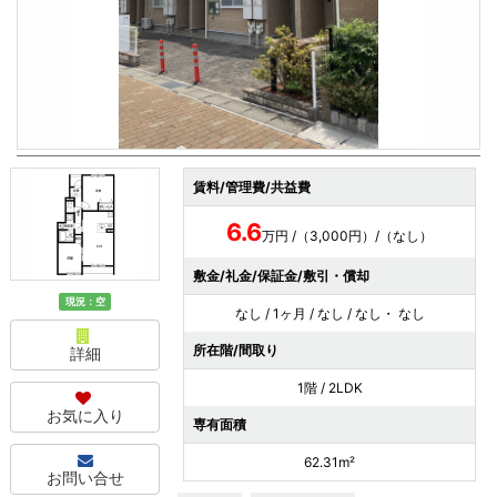
賃料/管理費/共益費
6.6
万円 /（3,000円）/（なし）
敷金/礼金/保証金/敷引・償却
現況：空
なし / 1ヶ月 / なし / なし・ なし
所在階/間取り
詳細
1階 / 2LDK
お気に入り
専有面積
62.31m²
お問い合せ