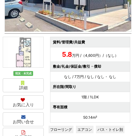
賃料/管理費/共益費
5.8
万円 /（4,600円）/（なし）
敷金/礼金/保証金/敷引・償却
現況：未完成
なし / 7万円 / なし / なし・ なし
所在階/間取り
詳細
1階 / 1LDK
お気に入り
専有面積
50.14m²
お問い合せ
フローリング
エアコン
バス・トイレ別