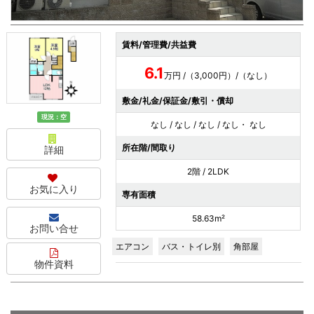
賃料/管理費/共益費
6.1
万円 /（3,000円）/（なし）
敷金/礼金/保証金/敷引・償却
現況：空
なし / なし / なし / なし・ なし
所在階/間取り
詳細
2階 / 2LDK
お気に入り
専有面積
58.63m²
お問い合せ
エアコン
バス・トイレ別
角部屋
物件資料