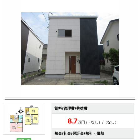
賃料/管理費/共益費
8.7
万円 /（なし）/（なし）
敷金/礼金/保証金/敷引・償却