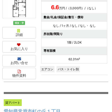
6.6
万円 /（3,000円）/（なし）
敷金/礼金/保証金/敷引・償却
現況：空
なし / 1ヶ月 / なし / なし・ なし
所在階/間取り
詳細
1階 / 2LDK
お気に入り
専有面積
62.31m²
お問い合せ
エアコン
バス・トイレ別
物件資料
貸アパート
愛知県常滑市虹の丘１丁目