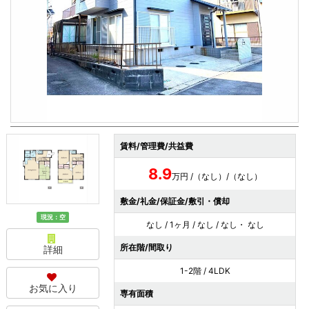
賃料/管理費/共益費
8.9
万円 /（なし）/（なし）
敷金/礼金/保証金/敷引・償却
現況：空
なし / 1ヶ月 / なし / なし・ なし
所在階/間取り
詳細
1-2階 / 4LDK
お気に入り
専有面積