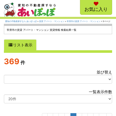
お気に入り
愛知の不動産探すなら あいぽっぽ
>
賃貸 アパート・マンション
>
常滑市の賃貸 アパート・マンション
> 5ページ
常滑市の賃貸 アパート・マンション 賃貸情報 検索結果一覧
リスト表示
369
件
並び替え
選
択
一覧表示件数
選
択