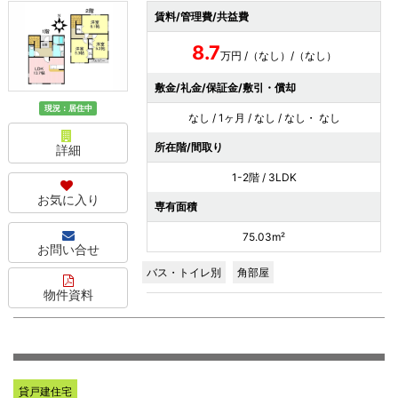
賃料/管理費/共益費
8.7
万円 /（なし）/（なし）
敷金/礼金/保証金/敷引・償却
現況：居住中
なし / 1ヶ月 / なし / なし・ なし
所在階/間取り
詳細
1-2階 / 3LDK
お気に入り
専有面積
75.03m²
お問い合せ
バス・トイレ別
角部屋
物件資料
貸戸建住宅