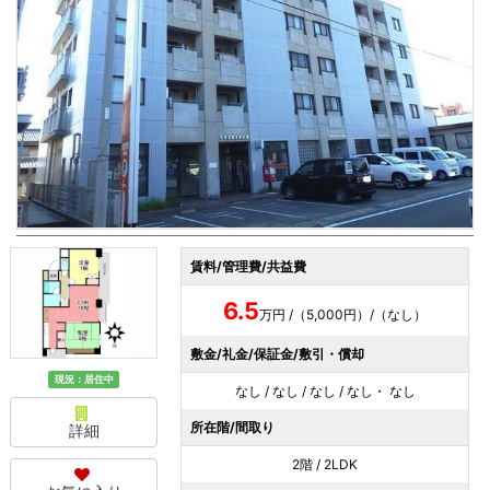
賃料/管理費/共益費
6.5
万円 /（5,000円）/（なし）
敷金/礼金/保証金/敷引・償却
現況：居住中
なし / なし / なし / なし・ なし
所在階/間取り
詳細
2階 / 2LDK