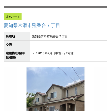
貸アパート
愛知県常滑市飛香台７丁目
所在地
愛知県常滑市飛香台７丁目
交通
建物構造/築年
－ / 2013年7月（中古）/ 2階建
数/階数