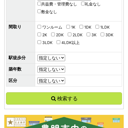
共益費・管理費なし
礼金なし
敷金なし
間取り
ワンルーム
1K
1DK
1LDK
2K
2DK
2LDK
3K
3DK
3LDK
4LDK以上
駅徒歩分
築年数
区分
検索する