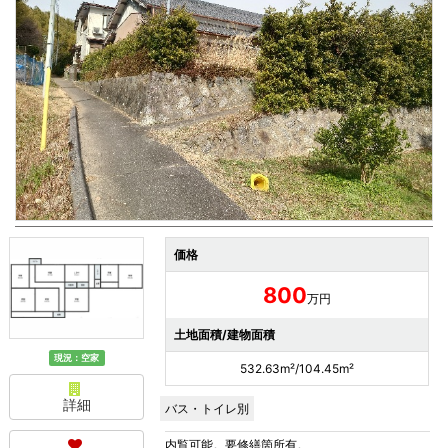
価格
800
万円
土地面積/建物面積
現況：空家
532.63m²/104.45m²
詳細
バス・トイレ別
内覧可能。要修繕箇所有。