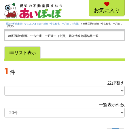
お気に入り
愛知の不動産探すなら あいぽっぽ
>
新築・中古住宅 一戸建て（売買）
> 東幡豆駅の新築・中古住宅 一戸建て
（売買）
東幡豆駅の新築・中古住宅 一戸建て（売買） 購入情報 検索結果一覧
リスト表示
1
件
並び替え
選
択
一覧表示件数
選
択