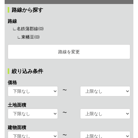
路線から探す
路線
∟名鉄蒲郡線(
0
)
∟東幡豆(
0
)
路線を変更
絞り込み条件
価格
〜
土地面積
〜
建物面積
〜