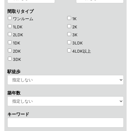
間取りタイプ
ワンルーム
1K
1LDK
2K
2LDK
3K
1DK
3LDK
2DK
4LDK以上
3DK
駅徒歩
築年数
キーワード