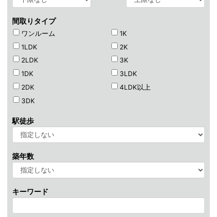
間取りタイプ
ワンルーム
1K
1LDK
2K
2LDK
3K
1DK
3LDK
2DK
4LDK以上
3DK
駅徒歩
築年数
キーワード