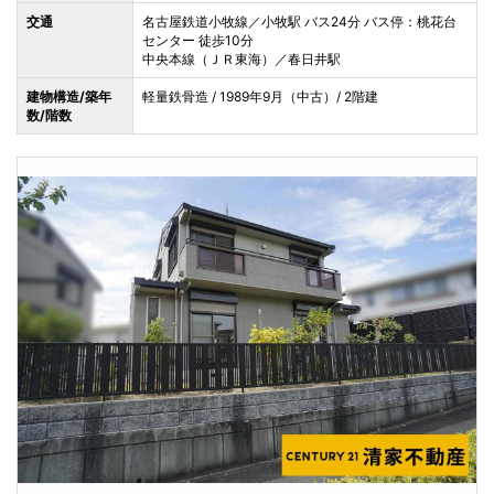
交通
名古屋鉄道小牧線／小牧駅 バス24分 バス停：桃花台
センター 徒歩10分
中央本線（ＪＲ東海）／春日井駅
建物構造/築年
軽量鉄骨造 / 1989年9月（中古）/ 2階建
数/階数