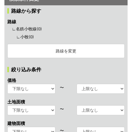
路線から探す
路線
∟名鉄小牧線(
0
)
∟小牧(
0
)
路線を変更
絞り込み条件
価格
〜
土地面積
〜
建物面積
〜