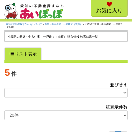
お気に入り
愛知の不動産探すなら あいぽっぽ
>
新築・中古住宅 一戸建て（売買）
> 小牧駅の新築・中古住宅 一戸建て
（売買）
小牧駅の新築・中古住宅 一戸建て（売買） 購入情報 検索結果一覧
リスト表示
5
件
並び替え
選
択
一覧表示件数
選
択