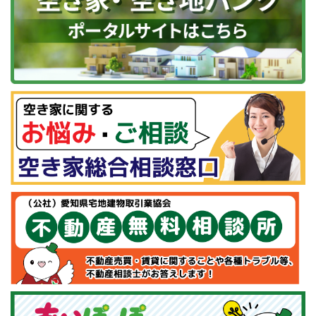
同様にアクセス解析、広告配信などのため、契約してい
る広告システムによりクッキー等を利用していますが個
人を識別することはありません。
10．ログファイルの管理
本サイトにアクセスされた方の情報をアクセスログとい
う形で記録しています。アクセスログは、アクセスされ
た方のドメイン名やＩＰアドレス、使用しているブラウ
ザの種類、アクセス日時などが含まれますが、個人を特
定できる情報を含むものではありません。アクセスログ
は本サイトの管理や利用状況に関する統計処理のために
活用されますが、それ以外の目的に利用されることはあ
りません。
11．本サイトからのリンク
本サイトから他のサイトにリンクする場合があります
が、個人情報は共有しておりません。リンク先のサイト
で個人情報収集が行われます場合は、そのサイトの個人
情報の取り扱いについての説明をご参照ください。