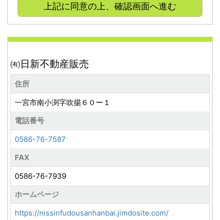
上記に同意の上、確認画面へ進む
（公社）愛知県宅地建物取引業協会（以下「本会」とい
います。）に所属する宅地建物取引業者（以下「会員」
といいます。）が、本サイトに不動産物件情報等を登
録・掲載・公開しております。
本サイトは、下記内容に則り、本サイトの利用者（以下
㈲日新不動産販売
「ユーザー」といいます。）からご提供いただく個人情
住所
報を適切に管理・利用いたします。
一宮市南小渕字吹揚６０ー１
１．個人情報
電話番号
個人情報とは、氏名、住所、電話番号、メールアドレス
0586-76-7587
等により特定の個人を識別することができるものをいい
ます。また、他の情報と容易に照合することができ、そ
FAX
れにより特定の個人を識別できるものも個人情報に含ま
0586-76-7939
れます。
２．取得する個人情報
ホームページ
当社が、本サイトにおいて取得する個人情報は次の(1)～
https://nissinfudousanhanbai.jimdosite.com/
(3)のとおりです。