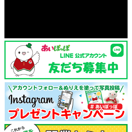
ついて、個人情報保護に関連する法令等を遵守し、個人
情報の紛失、破壊、改ざん、漏えい、不正アクセス等を
回避するため、最適な安全管理措置を講じます。
６．個人情報の取り扱いの委託
当社は、本サイトの利用目的を達成するために、ユーザ
ーの同意を得て個人情報を第三者との間で共同利用した
り、個人情報の取り扱いに関する業務の一部を外部に委
託することがあります。個人情報を第三者に預託すると
き、及び必要な範囲内で個人データを外部委託するとき
は、十分な個人情報の保護の水準を満たしている委託先
を選定し、個人情報の保護に関する委託契約を締結する
とともに、委託先に対する適切な管理・監督を徹底しま
す。
７．個人情報の開示請求及び訂正、利用停止の方法
当社では、ご本人より個人情報に関する利用目的の通知
又は開示、訂正・追加・削除、利用の停止・消去、及び
第三者への提供の停止（以下併せて「開示等」といいま