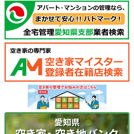
ＦＡＸ： ０５２－５２１－１８３７
※方法は当社の定めによります。
８．個人情報を提供することの任意性
当社へ個人情報を提供するかどうかは、利用されるご本
人の任意によるものです。ただし、必要な項目をご提供
いただけない場合、お問合せ対応等が行えない場合がご
ざいます。
９．クッキーの使用
本サイトでは、「物件情報の保存」や「検索条件の保
存」や「検索結果の並び順」などの際に、クッキーを使
用しています。皆様にサービスをご利用いただく際の利
便性向上を目的に行っていますので、氏名や電話番号等
を識別することはありません。
なお、クッキーを拒否された場合でも、本サイトの閲覧
などのサービスを利用いただけますが、クッキーを利用
した上記サービスが制限されます点はご了承ください。