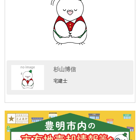
な対応のため。
（３）本サイトに物件情報を掲載、情報更新をするた
め。
（４）本サイトの運営向上等に資する調査、適正な不動
産取引の推進のための調査、各種研修会等の案内等、各
種アンケートの依頼、各種頒布物の販売、会員にとって
有用と思われる提携先等の商品・サービス等を紹介する
ための案内送付をするため。
杉山博信
（５）本サイトの利用状況・掲載されている物件の傾
向、各種調査やアンケートの回答等を、個人が識別でき
宅建士
ない形で集計・分析し、統計資料の作成及びその提供を
行うため。
（６）指定不動産流通機構(宅地建物取引業法により国土
交通大臣の指定を受けた機構)の物件検索システムに物件
情報を提供し、成約後には成約情報(氏名は含みませ
ん。)を提供して利用します。
（７）本サイト及び当会、全国宅地建物取引業協会連合