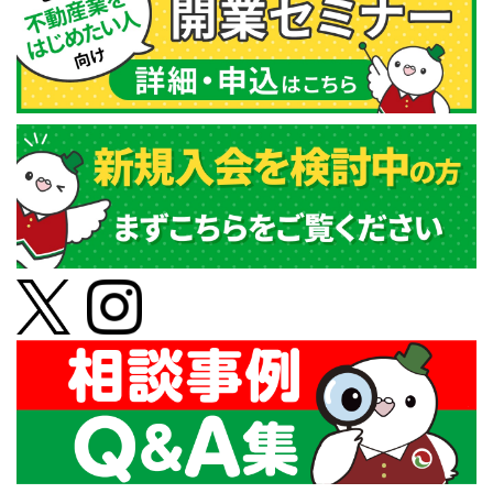
す。）のお申し出があったときは、開示等を行います。
ただし、以下に該当する場合は、開示等に応じられない
ことがあります。
（１） 本人又は第三者の生命、身体又は財産その他の権
利・利益を害するおそれがある場合。
（２） ・当社の適正な業務に著しい支障を及ぼすおそれ
がある場合。
（３） ・法令に違反する場合。
個人情報の開示等のご請求、苦情及びご相談がある場合
は、以下の「お問い合わせ窓口」へご連絡いただきます
ようお願いいたします。ご本人からの請求であることを
確認させていただいた上で、適切かつ迅速な対応を行い
ます。
【お問い合わせ窓口】
愛知宅建サポート株式会社
電話： ０５２－５２２－２６２５