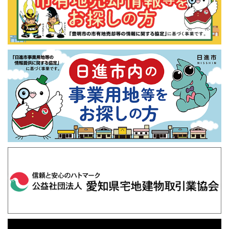
会の不動産流通システムに物件情報流通システムに物件
情報を提供し、成約後に成約情報(氏名は含みません。)
を提供して利用することがあります。
（８）価格査定に用いた成約情報は、宅地建物取引業法
第34条の2第2項に規定する「価格の根拠」として媒介の
依頼者に提供して利用することがあります。
（９）（１）～（８）以外にも、上記各目的を達成する
ために必要な範囲で、次の「個人情報の第三者提供につ
いて」記載の第三者に提供して利用することがありま
す。
４．個人情報の第三者への提供
当社は、法令等による場合を除き、本人の同意を得ずに
個人情報を第三者に提供することはありません。
５．個人情報の管理・保護
当社は、本サイトの運営における個人情報の取り扱いに