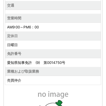
交通
（１）ユーザーの氏名、性別、年齢、電子メールアドレ
ス、電話番号、ファックス番号、その他の連絡先に関す
営業時間
る情報、位置情報、ログインID及びパスワード等の情報
（２）ユーザーの本サイトにおける利用履歴に関する情
AM9:00～PM6：00
報、通信履歴等の情報
定休日
（３）ユーザーがご使用になるコンピュータ等がインタ
ーネットに接続するときに使用されるIPアドレス、携帯
日曜日
端末の本体識別に関する情報（cookieID、deviceID
免許番号
等）、その他ユーザーが当社で管理するサーバーにアク
愛知県知事免許 (9) 第0014750号
セスしたことを契機として機械的に取得される情報
３．個人情報の利用目的
業種および取扱業務
当社は、法令等により認められる場合を除き、次の各号
売買仲介
の利用目的の範囲内で個人情報を取り扱います。
（１）本サイトの提供、及びその運営・管理のため。
（２）本サイト利用者からのお問合せ、相談等への適切