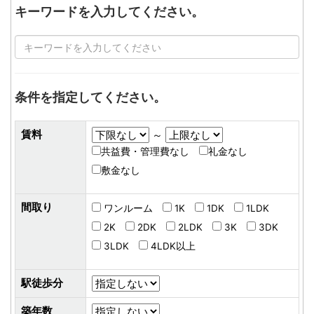
キーワードを入力してください。
条件を指定してください。
賃料
～
共益費・管理費なし
礼金なし
敷金なし
間取り
ワンルーム
1K
1DK
1LDK
2K
2DK
2LDK
3K
3DK
3LDK
4LDK以上
駅徒歩分
築年数